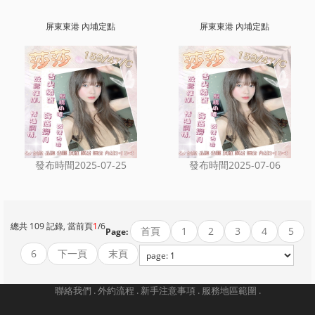
屏東東港 內埔定點
屏東東港 內埔定點
發布時間2025-07-25
發布時間2025-07-06
總共 109 記錄, 當前頁
1
/6
首頁
1
2
3
4
5
Page:
6
下一頁
末頁
聯絡我們 .
外約流程 .
新手注意事項 .
服務地區範圍 .