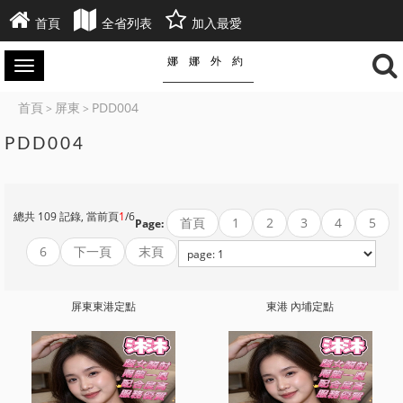
首頁
全省列表
加入最愛
娜娜外約
首頁
屏東
PDD004
>
>
PDD004
總共 109 記錄, 當前頁
1
/6
首頁
1
2
3
4
5
Page:
6
下一頁
末頁
屏東東港定點
東港 內埔定點